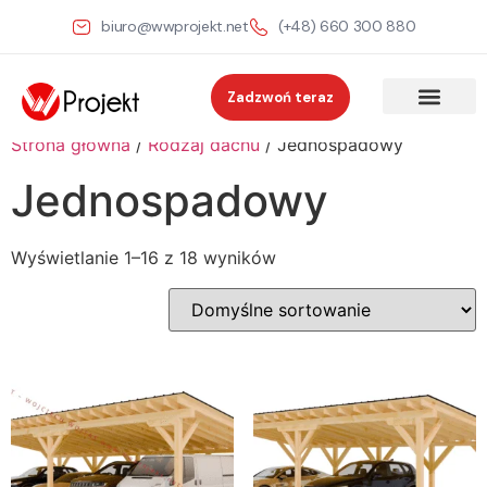
biuro@wwprojekt.net
(+48) 660 300 880
Zadzwoń teraz
Strona główna
/
Rodzaj dachu
/ Jednospadowy
Jednospadowy
Wyświetlanie 1–16 z 18 wyników