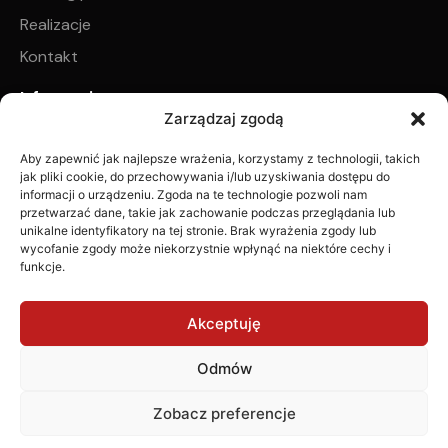
Realizacje
Kontakt
Informacje
Regulamin sklepu internetowego
Zarządzaj zgodą
Regulamin płatności zadatku na poczet realizacji
Aby zapewnić jak najlepsze wrażenia, korzystamy z technologii, takich
zamówionych produktów
jak pliki cookie, do przechowywania i/lub uzyskiwania dostępu do
informacji o urządzeniu. Zgoda na te technologie pozwoli nam
Polityka prywatności
przetwarzać dane, takie jak zachowanie podczas przeglądania lub
unikalne identyfikatory na tej stronie. Brak wyrażenia zgody lub
Zwroty i reklamacje
wycofanie zgody może niekorzystnie wpłynąć na niektóre cechy i
funkcje.
© 2025 WW Projekt All rights reserved.
Akceptuję
Odmów
Zobacz preferencje