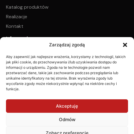
Katalog produktów
Realizacje
Kontakt
Informacje
Regulamin sklepu internetowego
Zarządzaj zgodą
Regulamin płatności zadatku na poczet realizacji
Aby zapewnić jak najlepsze wrażenia, korzystamy z technologii, takich
zamówionych produktów
jak pliki cookie, do przechowywania i/lub uzyskiwania dostępu do
informacji o urządzeniu. Zgoda na te technologie pozwoli nam
Polityka prywatności
przetwarzać dane, takie jak zachowanie podczas przeglądania lub
unikalne identyfikatory na tej stronie. Brak wyrażenia zgody lub
Zwroty i reklamacje
wycofanie zgody może niekorzystnie wpłynąć na niektóre cechy i
funkcje.
© 2025 WW Projekt All rights reserved.
Akceptuję
Odmów
Zobacz preferencje