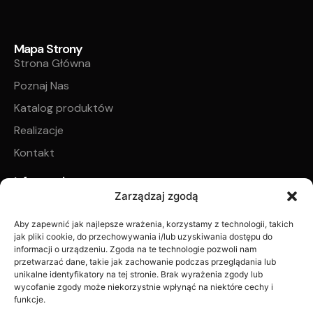
Mapa Strony
Strona Główna
Poznaj Nas
Katalog produktów
Realizacje
Kontakt
Informacje
Regulamin sklepu internetowego
Zarządzaj zgodą
Regulamin płatności zadatku na poczet realizacji
Aby zapewnić jak najlepsze wrażenia, korzystamy z technologii, takich
zamówionych produktów
jak pliki cookie, do przechowywania i/lub uzyskiwania dostępu do
informacji o urządzeniu. Zgoda na te technologie pozwoli nam
Polityka prywatności
przetwarzać dane, takie jak zachowanie podczas przeglądania lub
unikalne identyfikatory na tej stronie. Brak wyrażenia zgody lub
Zwroty i reklamacje
wycofanie zgody może niekorzystnie wpłynąć na niektóre cechy i
funkcje.