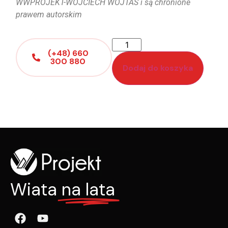
WWPROJEKT-WOJCIECH WOJTAS i są chronione
prawem autorskim
(+48) 660
300 880
Dodaj do koszyka
Wiata
na lata