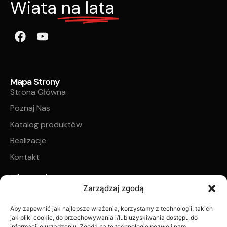
Wiata
na lata
Mapa Strony
Strona Główna
Poznaj Nas
Katalog produktów
Realizacje
Kontakt
Informacje
Regulamin sklepu internetowego
Zarządzaj zgodą
Regulamin płatności zadatku na poczet realizacji
Aby zapewnić jak najlepsze wrażenia, korzystamy z technologii, takich
zamówionych produktów
jak pliki cookie, do przechowywania i/lub uzyskiwania dostępu do
informacji o urządzeniu. Zgoda na te technologie pozwoli nam