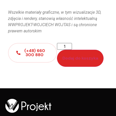
Wszelkie materiały graficzne, w tym wizualizacje 3D,
zdjęcia i rendery, stanowią własność intelektualną
WWPROJEKT-WOJCIECH WOJTAS i są chronione
prawem autorskim
(+48) 660
300 880
Dodaj do koszyka